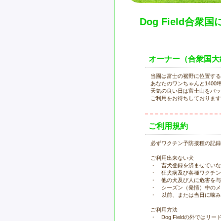
Dog Field合衆
オーナー（合衆国大
当園は富士の裾野に位置する
あなたのワンちゃんと140
天気の良い日は富士山をバッ
ご利用をお待ちしております
ご利用規約
必ずワクチン予防接種の記録
ご利用出来ない犬
・ 畜犬登録を済ませていな
・ 狂犬病及び各種ワクチン
・ 他の犬及び人に危害を与
・ シーズン（発情）中のメ
・ 以前、または当日に噛み
ご利用方法
・ Dog Fieldの外では