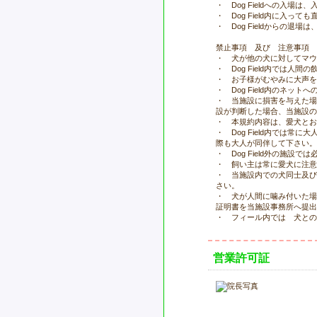
・ Dog Fieldへの入
・ Dog Field内に入
・ Dog Fieldからの
禁止事項 及び 注意事項
・ 犬が他の犬に対してマウ
・ Dog Field内では人
・ お子様がむやみに大声を
・ Dog Field内のネ
・ 当施設に損害を与えた場
設が判断した場合、当施設の
・ 本規約内容は、愛犬とお
・ Dog Field内では
際も大人が同伴して下さい。
・ Dog Field外の施設
・ 飼い主は常に愛犬に注意
・ 当施設内での犬同士及び
さい。
・ 犬が人間に噛み付いた場
証明書を当施設事務所へ提出
・ フィール内では 犬との
営業許可証