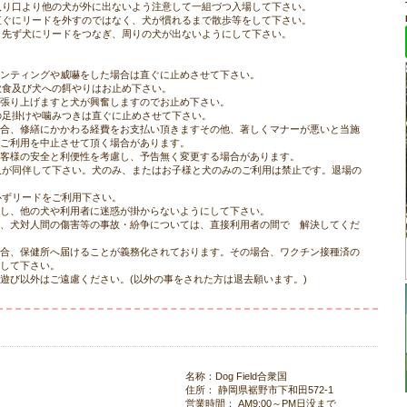
場は、入り口より他の犬が外に出ないよう注意して一組づつ入場して下さい。
っても直ぐにリードを外すのではなく、犬が慣れるまで散歩等をして下さい。
退場は、先ず犬にリードをつなぎ、周りの犬が出ないようにして下さい。
ンティングや威嚇をした場合は直ぐに止めさせて下さい。
間の飲食及び犬への餌やりはお止め下さい。
張り上げますと犬が興奮しますのでお止め下さい。
ットへの足掛けや噛みつきは直ぐに止めさせて下さい。
合、修繕にかかわる経費をお支払い頂きますその他、著しくマナーが悪いと当施
ご利用を中止させて頂く場合があります。
客様の安全と利便性を考慮し、予告無く変更する場合があります。
常に大人が同伴して下さい。犬のみ、またはお子様と犬のみのご利用は禁止です。退場の
では必ずリードをご利用下さい。
し、他の犬や利用者に迷惑が掛からないようにして下さい。
、犬対人間の傷害等の事故・紛争については、直接利用者の間で 解決してくだ
合、保健所へ届けることが義務化されております。その場合、ワクチン接種済の
して下さい。
遊び以外はご遠慮ください。(以外の事をされた方は退去願います。)
名称：Dog Field合衆国
住所： 静岡県裾野市下和田572-1
営業時間： AM9:00～PM日没まで