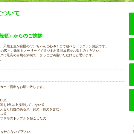
国について
統領）からのご挨拶
、天然芝生が自慢のワンちゃんと心ゆくまで遊べるドッグラン施設です。
0坪の広～い敷地をノーリードで遊びまわる開放感をお楽しみください。
クに最高の自然を満喫で、きっとご満足いただけると思います。
。
カード提出をお願い致します。
い犬
等を1年以上接種していない犬
える可能性のある犬（闘犬・猟犬を含む）
ス犬
つき等のトラブルを起こした犬
リードを外さないで下さい。